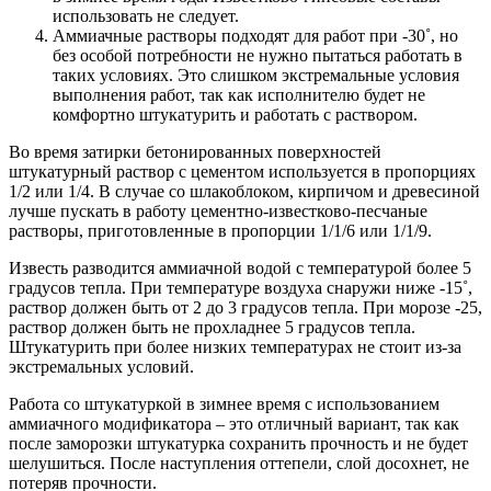
использовать не следует.
Аммиачные растворы подходят для работ при -30˚, но
без особой потребности не нужно пытаться работать в
таких условиях. Это слишком экстремальные условия
выполнения работ, так как исполнителю будет не
комфортно штукатурить и работать с раствором.
Во время затирки бетонированных поверхностей
штукатурный раствор с цементом используется в пропорциях
1/2 или 1/4. В случае со шлакоблоком, кирпичом и древесиной
лучше пускать в работу цементно-известково-песчаные
растворы, приготовленные в пропорции 1/1/6 или 1/1/9.
Известь разводится аммиачной водой с температурой более 5
градусов тепла. При температуре воздуха снаружи ниже -15˚,
раствор должен быть от 2 до 3 градусов тепла. При морозе -25,
раствор должен быть не прохладнее 5 градусов тепла.
Штукатурить при более низких температурах не стоит из-за
экстремальных условий.
Работа со штукатуркой в зимнее время с использованием
аммиачного модификатора – это отличный вариант, так как
после заморозки штукатурка сохранить прочность и не будет
шелушиться. После наступления оттепели, слой досохнет, не
потеряв прочности.