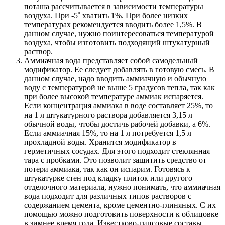
поташа рассчитывается в зависимости температуры
воздуха. При -5˚ хватить 1%. При более низких
температурах рекомендуется вводить более 1,5%. В
данном случае, нужно поинтересоваться температурой
воздуха, чтобы изготовить подходящий штукатурный
раствор.
Аммиачная вода представляет собой самодельный
модификатор. Ее следует добавлять в готовую смесь. В
данном случае, надо вводить аммиачную и обычную
воду с температурой не выше 5 градусов тепла, так как
при более высокой температуре аммиак испаряется.
Если концентрация аммиака в воде составляет 25%, то
на 1 л штукатурного раствора добавляется 3,15 л
обычной воды, чтобы достичь рабочей добавки, а 6%.
Если аммиачная 15%, то на 1 л потребуется 1,5 л
прохладной воды. Хранится модификатор в
герметичных сосудах. Для этого подходит стеклянная
тара с пробками. Это позволит защитить средство от
потери аммиака, так как он испарим. Готовясь к
штукатурке стен под кладку плиток или другого
отделочного материала, нужно понимать, что аммиачная
вода подходит для различных типов растворов с
содержанием цемента, кроме цементно-глиняных. С их
помощью можно подготовить поверхности к облицовке
в зимнее время года. Известково-гипсовые составы